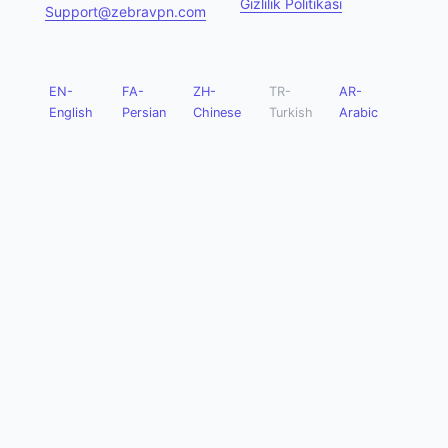
Gizlilik Politikası
Support@zebravpn.com
EN-
FA-
ZH-
TR-
AR-
English
Persian
Chinese
Turkish
Arabic