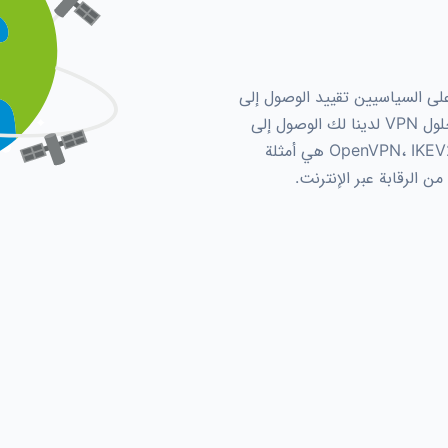
 السياسيين تقييد الوصول إلى
الإنترنت، ولكن كيف صعب هو كسر هذه القيود؟ تتيح حلول VPN لدينا لك الوصول إلى
المحتوى والخدمات دون قيود. OpenVPN، IKEV2، Cisco Anyconnect هي أمثلة